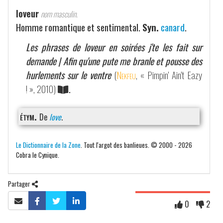
loveur
nom masculin.
Homme romantique et sentimental.
Syn.
canard
.
Les phrases de loveur en soirées j'te les fait sur
demande | Afin qu'une pute me branle et pousse des
hurlements sur le ventre
(
Nekfeu
, « Pimpin' Ain't Eazy
! », 2010)
.
étym.
De
love
.
Le Dictionnaire de la Zone
. Tout l'argot des banlieues. © 2000 - 2026
Cobra le Cynique.
Partager
0
2