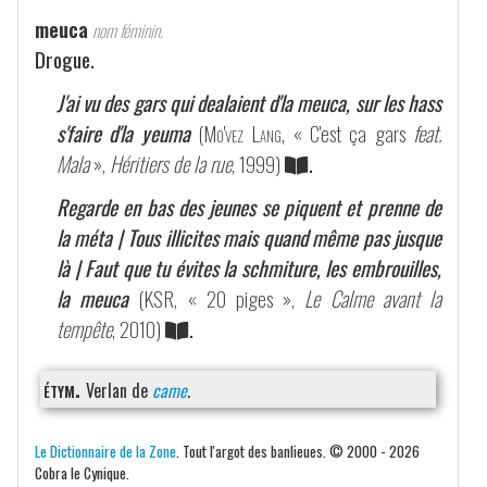
meuca
nom féminin.
Drogue.
J'ai vu des gars qui dealaient d'la meuca, sur les hass
s'faire d'la yeuma
(
Mo'vez Lang
, « C'est ça gars
feat.
Mala
»,
Héritiers de la rue
, 1999)
.
Regarde en bas des jeunes se piquent et prenne de
la méta | Tous illicites mais quand même pas jusque
là | Faut que tu évites la schmiture, les embrouilles,
la meuca
(
KSR
, « 20 piges »,
Le Calme avant la
tempête
, 2010)
.
étym.
Verlan de
came
.
Le Dictionnaire de la Zone
. Tout l'argot des banlieues. © 2000 - 2026
Cobra le Cynique.