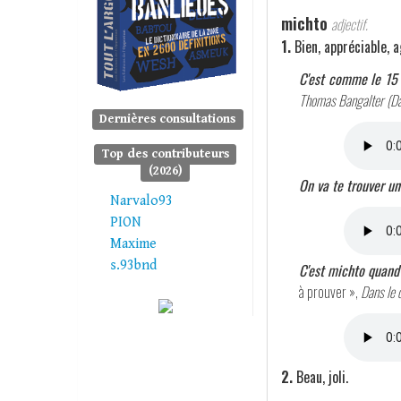
michto
adjectif.
1.
Bien, appréciable, a
C'est comme le 15 
Thomas Bangalter (Da
Dernières consultations
Top des contributeurs
(2026)
On va te trouver un
Narvalo93
PION
Maxime
s.93bnd
C'est michto quand 
à prouver »,
Dans le c
2.
Beau, joli.