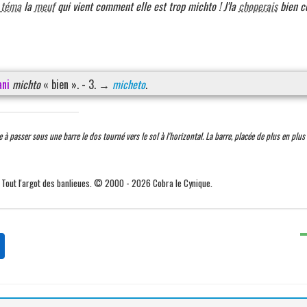
y
téma
la
meuf
qui vient comment elle est trop michto ! J'la
choperais
bien ce
ni
michto
« bien ». - 3. →
micheto
.
 à passer sous une barre le dos tourné vers le sol à l'horizontal. La barre, placée de plus en plus 
. Tout l'argot des banlieues. © 2000 - 2026 Cobra le Cynique.