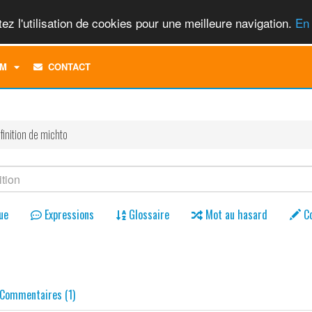
ez l'utilisation de cookies pour une meilleure navigation.
En 
TOGGLE
M
CONTACT
DROPDOWN
MENU
finition de michto
ue
Expressions
Glossaire
Mot au hasard
C
Commentaires (1)