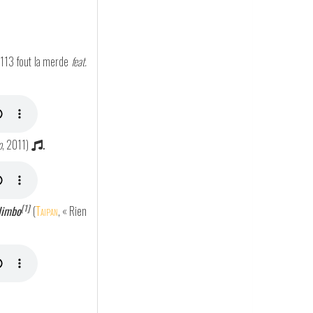
 113 fout la merde
feat.
o
, 2011)
.
[1]
limbo
(
Taipan
, « Rien