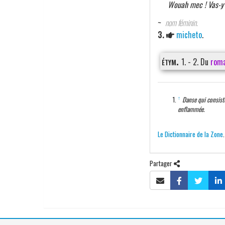
Wouah mec ! Vas-
~
nom féminin.
3.
micheto
.
étym.
1. - 2. Du
roma
↑
Danse qui consiste
enflammée.
Le Dictionnaire de la Zone
Partager