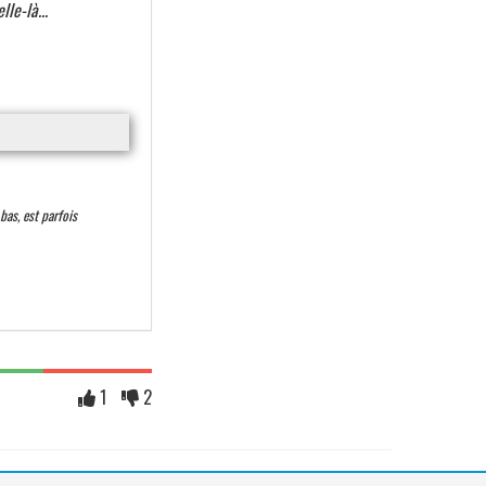
lle-là...
bas, est parfois
1
2