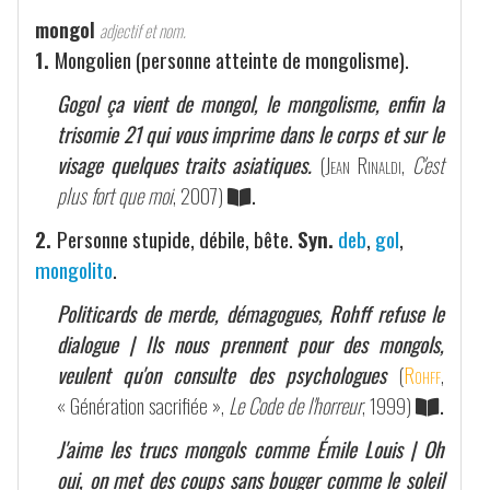
mongol
adjectif et nom.
1.
Mongolien (personne atteinte de mongolisme).
Gogol ça vient de mongol, le mongolisme, enfin la
trisomie 21 qui vous imprime dans le corps et sur le
visage quelques traits asiatiques.
(
Jean Rinaldi
,
C'est
plus fort que moi
, 2007)
.
2.
Personne stupide, débile, bête.
Syn.
deb
,
gol
,
mongolito
.
Politicards de merde, démagogues, Rohff refuse le
dialogue | Ils nous prennent pour des mongols,
veulent qu'on consulte des psychologues
(
Rohff
,
« Génération sacrifiée »,
Le Code de l'horreur
, 1999)
.
J'aime les trucs mongols comme Émile Louis | Oh
oui, on met des coups sans bouger comme le soleil