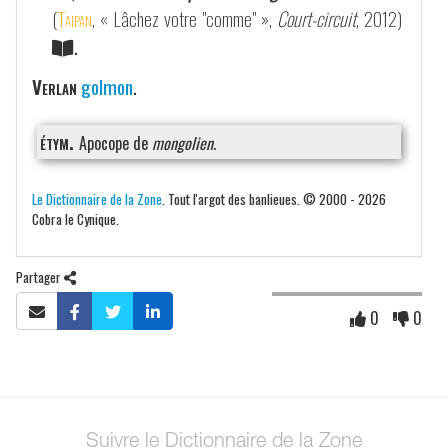
(
Taipan
, « Lâchez votre "comme" »,
Court-circuit
, 2012)
.
Verlan
golmon
.
étym.
Apocope de
mongolien
.
Le Dictionnaire de la Zone
. Tout l'argot des banlieues. © 2000 - 2026
Cobra le Cynique.
Partager
0
0
Suivre le Dictionnaire de la Zone