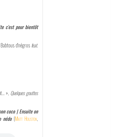
te c'est pour bientôt
s Babtous d'négros
feat.
nt… »,
Quelques gouttes
 mon coco | Ensuite on
o nédo
(
Matt Houston
,