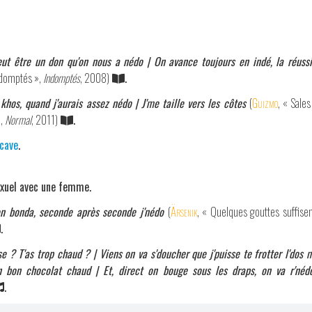
eut être un don qu'on nous a nédo | On avance toujours en indé, la réussi
ndomptés »,
Indomptés
, 2008)
.
hos, quand j'aurais assez nédo | J'me taille vers les côtes
(
Guizmo
, « Sale
,
Normal
, 2011)
.
cave
.
exuel avec une femme.
ton bonda, seconde après seconde j'nédo
(
Ärsenik
, « Quelques gouttes suffise
.
se ? T'as trop chaud ? | Viens on va s'doucher que j'puisse te frotter l'dos
un bon chocolat chaud | Et, direct on bouge sous les draps, on va r'néd
.