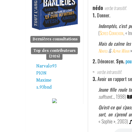
nédo
verbe transitif.
1.
Donner.
Indomptés, c'est p
(
Scred Connexion
, « I
Dernières consultations
Mais du calme les k
Nekfeu
&
Alpha Wann
»
Top des contributeurs
(2026)
2.
Dénoncer.
Syn.
pou
Narvalo93
~
verbe intransitif.
PION
3.
Avoir un rapport s
Maxime
s.93bnd
Jeune fille roule 
suffisent…
, 1998)
Qu'est-ce qui s'pas
sort, on s'prend 
« Sophie », 2003)