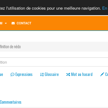
ez l'utilisation de cookies pour une meilleure navigation.
En 
TOGGLE
M
CONTACT
DROPDOWN
MENU
finition de nédo
ue
Expressions
Glossaire
Mot au hasard
C
Commentaires