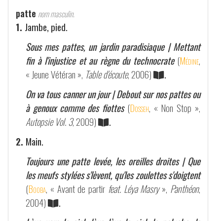
patte
nom masculin.
1.
Jambe, pied.
Sous mes pattes, un jardin paradisiaque | Mettant
fin à l'injustice et au règne du technocrate
(
Médine
,
« Jeune Vétéran »,
Table d'écoute
, 2006)
.
On va tous canner un jour | Debout sur nos pattes ou
à genoux comme des fiottes
(
Dosseh
, « Non Stop »,
Autopsie Vol. 3
, 2009)
.
2.
Main.
Toujours une patte levée, les oreilles droites | Que
les meufs stylées s'lèvent, qu'les zoulettes s'doigtent
(
Booba
, « Avant de partir
feat. Léya Masry
»,
Panthéon
,
2004)
.