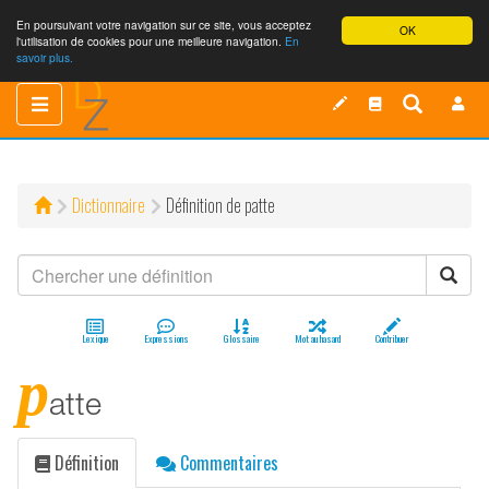
En poursuivant votre navigation sur ce site, vous acceptez
OK
l'utilisation de cookies pour une meilleure navigation.
En
savoir plus.
Toggle
Toggle
navigation
navigation
Dictionnaire
Définition de patte
Lexique
Expressions
Glossaire
Mot au hasard
Contribuer
p
atte
Définition
Commentaires