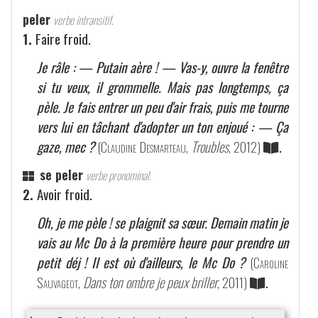
peler
verbe intransitif.
1.
Faire froid.
Je râle : — Putain aère ! — Vas-y, ouvre la fenêtre
si tu veux, il grommelle. Mais pas longtemps, ça
pèle. Je fais entrer un peu d'air frais, puis me tourne
vers lui en tâchant d'adopter un ton enjoué : — Ça
gaze, mec ?
(
Claudine Desmarteau
,
Troubles
, 2012)
.
se peler
verbe pronominal.
2.
Avoir froid.
Oh, je me pèle ! se plaignit sa sœur. Demain matin je
vais au Mc Do à la première heure pour prendre un
petit déj ! Il est où d'ailleurs, le Mc Do ?
(
Caroline
Sauvageot
,
Dans ton ombre je peux briller
, 2011)
.