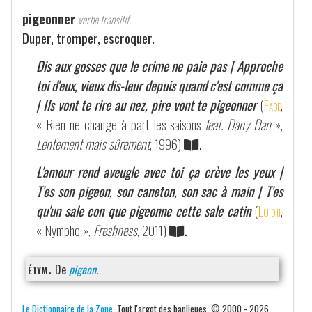
pigeonner
verbe transitif.
Duper, tromper, escroquer.
Dis aux gosses que le crime ne paie pas | Approche
toi d'eux, vieux dis-leur depuis quand c'est comme ça
| Ils vont te rire au nez, pire vont te pigeonner
(
Fabe
,
« Rien ne change à part les saisons
feat. Dany Dan
»,
Lentement mais sûrement
, 1996)
.
L'amour rend aveugle avec toi ça crève les yeux |
T'es son pigeon, son caneton, son sac à main | T'es
qu'un sale con que pigeonne cette sale catin
(
Luidji
,
« Nympho »,
Freshness
, 2011)
.
étym.
De
pigeon
.
Le Dictionnaire de la Zone
. Tout l'argot des banlieues. © 2000 - 2026