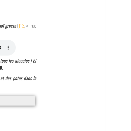
haï grasse
(
113
, « Truc
tous les alcoolos | Et
.
 et des potos dans la