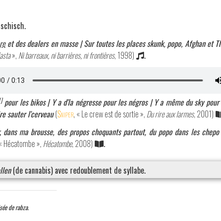
aschisch.
re
et des dealers en masse | Sur toutes les places skunk, popo, Afghan et T
asta
»,
Ni barreaux, ni barrières, ni frontières
, 1998)
.
1]
pour les bikos | Y a d'la négresse pour les négros | Y a même du sky pour 
re sauter l'cerveau
(
Sniper
, « Le crew est de sortie »,
Du rire aux larmes
, 2001)
r, dans ma brousse, des propos choquants partout, du popo dans les chepo
 « Hécatombe »,
Hécatombe
, 2008)
.
llen
(de cannabis) avec redoublement de syllabe.
sée de rabza.