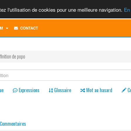
ez l'utilisation de cookies pour une meilleure navigation.
En 
TOGGLE
M
CONTACT
DROPDOWN
MENU
finition de popo
ue
Expressions
Glossaire
Mot au hasard
C
Commentaires