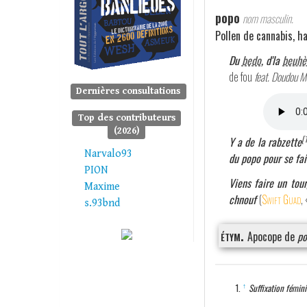
popo
nom masculin.
Pollen de cannabis, h
Du
bedo
, d'la
beuhè
de fou
feat. Doudou M
Dernières consultations
Top des contributeurs
(2026)
[
Y a de la rabzette
Narvalo93
du popo pour se fai
PION
Viens faire un tou
Maxime
chnouf
(
Swift Guad
,
s.93bnd
étym.
Apocope de
po
↑
Suffixation fémini