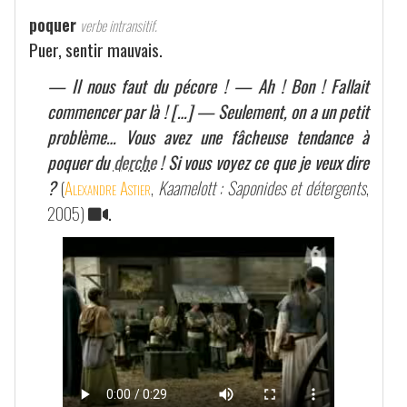
poquer
verbe intransitif.
Puer, sentir mauvais.
— Il nous faut du pécore ! — Ah ! Bon ! Fallait
commencer par là ! […] — Seulement, on a un petit
problème… Vous avez une fâcheuse tendance à
poquer du
derche
! Si vous voyez ce que je veux dire
?
(
Alexandre Astier
,
Kaamelott : Saponides et détergents
,
2005)
.