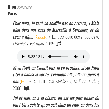
Ripa
nom propre.
Paris.
Pour nous, le vent ne souffle pas en Arizona, | Mais
bien dans nos rues de Marseille à Sarcelles, et de
Lyon à Ripa.
(
Assassin
, « L'Entrechoque des antidotes »,
L'Homicide volontaire
, 1995)
.
Si on t'voit on t'sourit pas, ni en province ni sur Ripa
| On a choisi la vérité, t'inquiète elle, elle ne pourrit
pas
(
Fabe
, « Remballe
feat. Mokless
»,
La Rage de dire
,
2000)
.
Toi et moi, on a la classe, on est les plus beaux du
bal | On s'éclate qu'on soit dans un club ou dans les