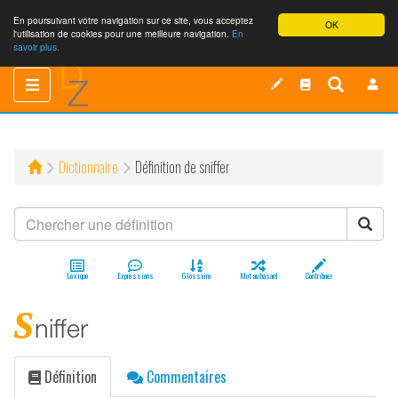
En poursuivant votre navigation sur ce site, vous acceptez
OK
l'utilisation de cookies pour une meilleure navigation.
En
savoir plus.
Toggle
Toggle
navigation
navigation
Dictionnaire
Définition de sniffer
Lexique
Expressions
Glossaire
Mot au hasard
Contribuer
s
niffer
Définition
Commentaires