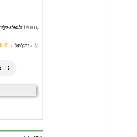
a méga-stomba
(
Molodoï
,
1995
, « Renégats »,
La