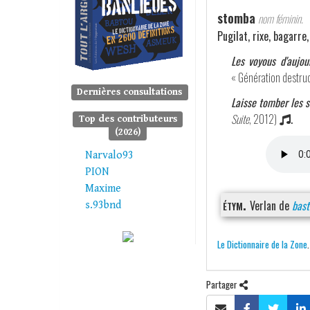
stomba
nom féminin.
Pugilat, rixe, bagarre,
Les voyous d'aujo
« Génération destruc
Dernières consultations
Laisse tomber les 
Suite
, 2012)
.
Top des contributeurs
(2026)
Narvalo93
PION
Maxime
étym.
Verlan de
bast
s.93bnd
Le Dictionnaire de la Zone
Partager