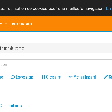
ez l'utilisation de cookies pour une meilleure navigation.
En 
TOGGLE
M
CONTACT
DROPDOWN
MENU
finition de stomba
ue
Expressions
Glossaire
Mot au hasard
C
Commentaires