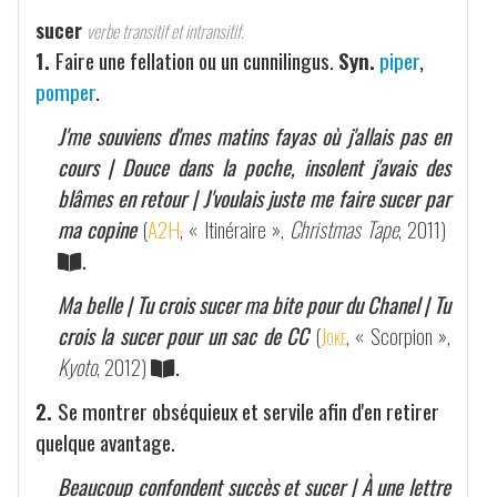
sucer
verbe transitif et intransitif.
1.
Faire une fellation ou un cunnilingus.
Syn.
piper
,
pomper
.
J'me souviens d'mes matins fayas où j'allais pas en
cours | Douce dans la poche, insolent j'avais des
blâmes en retour | J'voulais juste me faire sucer par
ma copine
(
A2H
, « Itinéraire »,
Christmas Tape
, 2011)
.
Ma belle | Tu crois sucer ma bite pour du Chanel | Tu
crois la sucer pour un sac de CC
(
Joke
, « Scorpion »,
Kyoto
, 2012)
.
2.
Se montrer obséquieux et servile afin d'en retirer
quelque avantage.
Beaucoup confondent succès et sucer | À une lettre