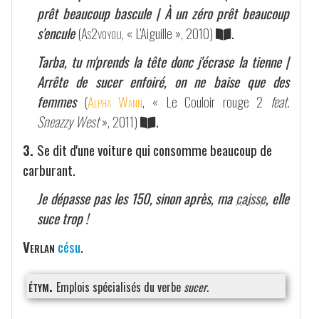
prêt beaucoup bascule | À un zéro prêt beaucoup
s'encule
(
As2voyou
, « L'Aiguille », 2010)
.
Tarba, tu m'prends la tête donc j'écrase la tienne |
Arrête de sucer enfoiré, on ne baise que des
femmes
(
Alpha Wann
, « Le Couloir rouge 2
feat.
Sneazzy West
», 2011)
.
3.
Se dit d'une voiture qui consomme beaucoup de
carburant.
Je dépasse pas les 150, sinon après, ma
caisse
, elle
suce trop !
Verlan
césu
.
étym.
Emplois spécialisés du verbe
sucer
.