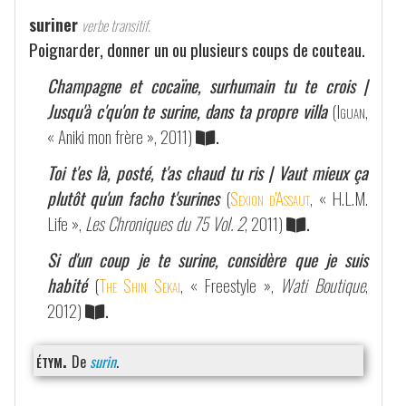
suriner
verbe transitif.
Poignarder, donner un ou plusieurs coups de couteau.
Champagne et cocaïne, surhumain tu te crois |
Jusqu'à c'qu'on te surine, dans ta propre villa
(
Iguan
,
« Aniki mon frère », 2011)
.
Toi t'es là, posté, t'as chaud tu ris | Vaut mieux ça
plutôt qu'un facho t'surines
(
Sexion d'Assaut
, « H.L.M.
Life »,
Les Chroniques du 75 Vol. 2
, 2011)
.
Si d'un coup je te surine, considère que je suis
habité
(
The Shin Sekai
, « Freestyle »,
Wati Boutique
,
2012)
.
étym.
De
surin
.