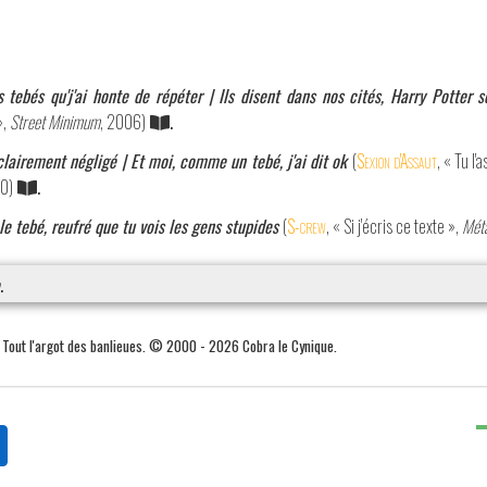
s tebés qu'j'ai honte de répéter | Ils disent dans nos cités, Harry Potter s
»,
Street Minimum
, 2006)
.
clairement négligé | Et moi, comme un tebé, j'ai dit ok
(
Sexion d'Assaut
, « Tu l'
10)
.
le tebé, reufré que tu vois les gens stupides
(
S-crew
, « Si j'écris ce texte »,
Mét
.
. Tout l'argot des banlieues. © 2000 - 2026 Cobra le Cynique.