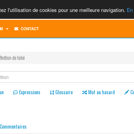
ez l'utilisation de cookies pour une meilleure navigation.
En 
TOGGLE
M
CONTACT
DROPDOWN
MENU
finition de tebé
ue
Expressions
Glossaire
Mot au hasard
C
Commentaires