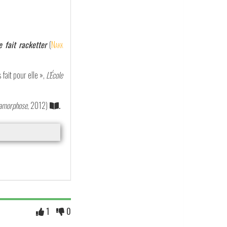
e fait racketter
(
Nakk
as fait pour elle »,
L'École
amorphose
, 2012)
.
1
0