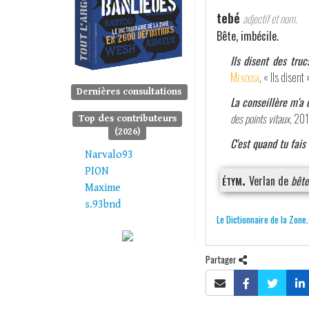
tebé
adjectif et nom.
Bête, imbécile.
Ils disent des truc
Mendosa
, « Ils disent 
Dernières consultations
La conseillère m'a 
des points vitaux
, 20
Top des contributeurs
(2026)
C'est quand tu fais 
Narvalo93
PION
étym.
Verlan de
bête
Maxime
s.93bnd
Le Dictionnaire de la Zone
Partager