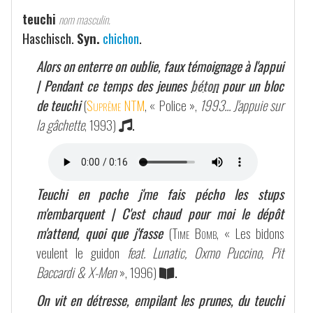
teuchi
nom masculin.
Haschisch.
Syn.
chichon
.
Alors on enterre on oublie, faux témoignage à l'appui
| Pendant ce temps des jeunes
béton
pour un bloc
de teuchi
(
Suprême NTM
, « Police »,
1993... J'appuie sur
la gâchette
, 1993)
.
Teuchi en poche j'me fais pécho les stups
m'embarquent | C'est chaud pour moi le dépôt
m'attend, quoi que j'fasse
(
Time Bomb
, « Les bidons
veulent le guidon
feat. Lunatic, Oxmo Puccino, Pit
Baccardi & X-Men
», 1996)
.
On vit en détresse, empilant les prunes, du teuchi