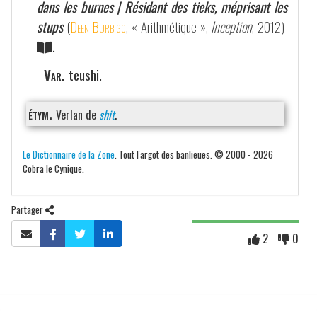
dans les burnes | Résidant des tieks, méprisant les
stups
(
Deen Burbigo
, « Arithmétique »,
Inception
, 2012)
.
Var.
teushi.
étym.
Verlan de
shit
.
Le Dictionnaire de la Zone
. Tout l'argot des banlieues. © 2000 - 2026
Cobra le Cynique.
Partager
2
0