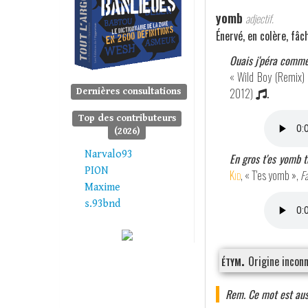
yomb
adjectif.
Énervé, en colère, fâch
Ouais j'péra comme
« Wild Boy (Remix)
2012)
.
Dernières consultations
Top des contributeurs
(2026)
Narvalo93
En gros t'es yomb t
PION
Kid
, « T'es yomb »,
Fa
Maxime
s.93bnd
étym.
Origine inconn
Rem. Ce mot est auss