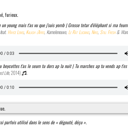
é, furieux.
 un young mais t'as vu que j'suis yomb | Grosse tetar d'éléphant si ma fe
feat.
Hayce Lemsi
,
Kalash l'Afro
, Kamelenouvo,
Le Rat Luciano
,
Niro
,
Still Fresh
& Wani
u boycottes t'as le seum tu dors ap la nuit | Tu marches ap tu vends ap t'es
st Life
, 2014)
.
ue.
i parfois utilisé dans le sens de « dégouté, déçu ».