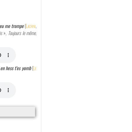
umeu me trompe
(
Lacrim
,
s
»,
Toujours le même
,
 en hess t'es yomb
(
Le