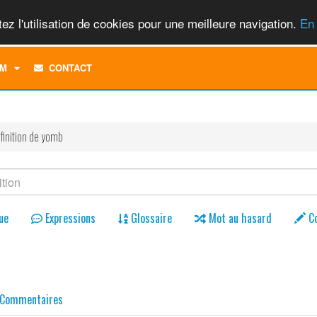
ez l'utilisation de cookies pour une meilleure navigation.
En 
TOGGLE
M
CONTACT
DROPDOWN
MENU
finition de yomb
ue
Expressions
Glossaire
Mot au hasard
C
Commentaires