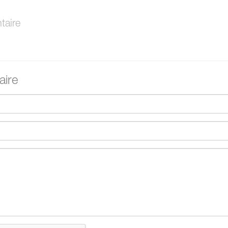
aire
ire