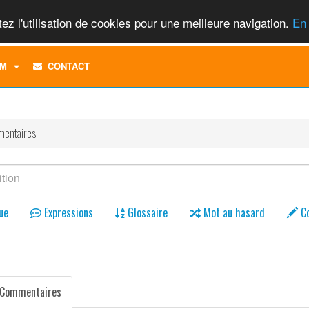
ez l'utilisation de cookies pour une meilleure navigation.
En 
TOGGLE
M
CONTACT
DROPDOWN
MENU
entaires
ue
Expressions
Glossaire
Mot au hasard
C
Commentaires