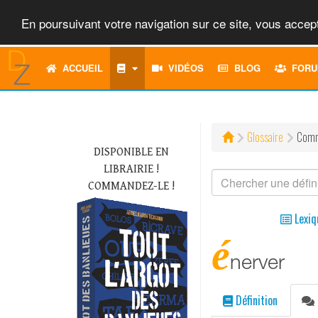
En poursuivant votre navigation sur ce site, vous accept
ACCUEIL
VIDÉOS
BLOG
FORU
Glossaire
Comm
DISPONIBLE EN
LIBRAIRIE !
COMMANDEZ-LE !
Lexiq
é
nerver
Définition