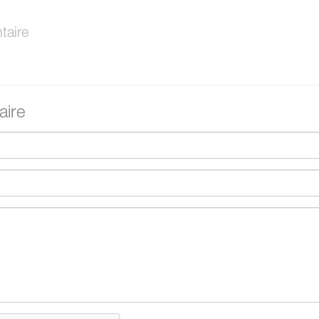
aire
ire