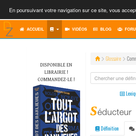
En poursuivant votre navigation sur ce site, vous accept
ACCUEIL
VIDÉOS
BLOG
FORU
Glossaire
Comm
DISPONIBLE EN
LIBRAIRIE !
COMMANDEZ-LE !
Lexiq
s
éducteur
Définition