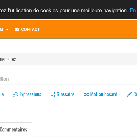
ez l'utilisation de cookies pour une meilleure navigation.
En 
TOGGLE
M
CONTACT
DROPDOWN
MENU
entaires
ue
Expressions
Glossaire
Mot au hasard
C
Commentaires