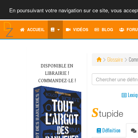
En poursuivant votre navigation sur ce site, vous accept
ACCUEIL
VIDÉOS
BLOG
FORU
Glossaire
Comm
DISPONIBLE EN
LIBRAIRIE !
COMMANDEZ-LE !
Lexiq
s
tupide
Définition