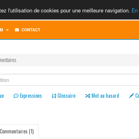
ez l'utilisation de cookies pour une meilleure navigation.
En 
TOGGLE
M
CONTACT
DROPDOWN
MENU
entaires
ue
Expressions
Glossaire
Mot au hasard
C
Commentaires (1)