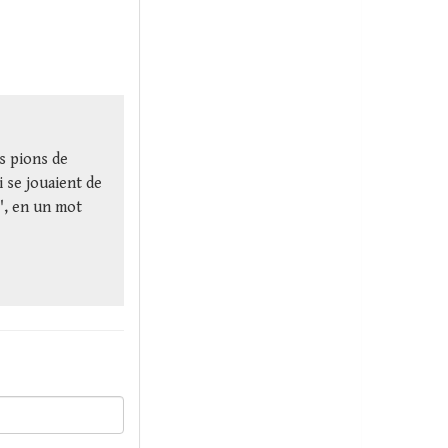
es pions de
i se jouaient de
", en un mot