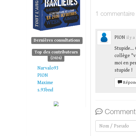
1 commentaire
PION
il y a
Dernières consultations
Stupide...
Top des contributeurs
collège "v
(2026)
moi en per
Narvalo93
stupide !
PION
Maxime
Répon
s.93bnd
Commenta