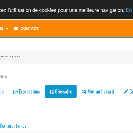
ez l'utilisation de cookies pour une meilleure navigation.
En 
TOGGLE
M
CONTACT
DROPDOWN
MENU
ction de bar
ue
Expressions
Glossaire
Mot au hasard
C
Commentaires