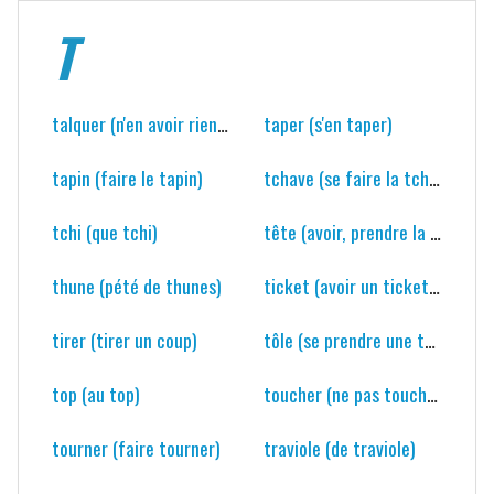
T
talquer (n'en avoir rien à talquer)
taper (s'en taper)
tapin (faire le tapin)
tchave (se faire la tchave)
tchi (que tchi)
tête (avoir, prendre la grosse tête)
thune (pété de thunes)
ticket (avoir un ticket avec qqn)
tirer (tirer un coup)
tôle (se prendre une tôle)
top (au top)
toucher (ne pas toucher une bille)
tourner (faire tourner)
traviole (de traviole)