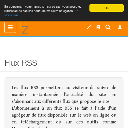
En poursuivant votre navigation sur ce site, vous acceptez
OK
l'utilisation de cookies pour une meilleure navigation.
En
savoir plus.
Toggle
Toggle
navigation
navigation
Flux RSS
Les flux RSS permettent au visiteur de suivre de
manière instantannée l'actualité du site en
s'abonnant aux différents flux que propose le site.
L'abonnement à un flux RSS se fait à l'aide d'un
agrégeur de flux disponible sur le web en ligne ou
en téléchargement ou sur des outils comme