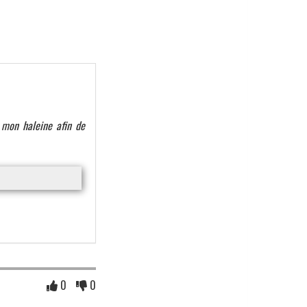
r mon haleine afin de
0
0