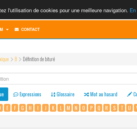
ez l'utilisation de cookies pour une meilleure navigation.
En 
TOGGLE
M
CONTACT
DROPDOWN
MENU
xique
B
Définition de bituré
ue
Expressions
Glossaire
Mot au hasard
C
D
E
F
G
H
I
J
K
L
M
N
O
P
Q
R
S
T
U