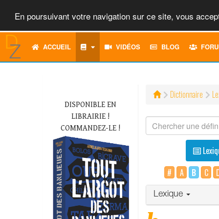
En poursuivant votre navigation sur ce site, vous accept
ACCUEIL
VIDÉOS
BLOG
FORU
Dictionnaire
Le
DISPONIBLE EN
LIBRAIRIE !
COMMANDEZ-LE !
Lexiq
#
A
B
C
Lexique