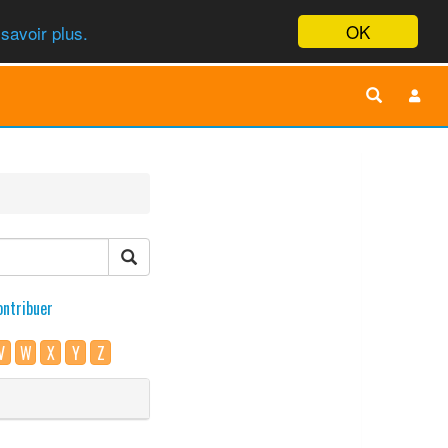
OK
savoir plus.
ontribuer
V
W
X
Y
Z