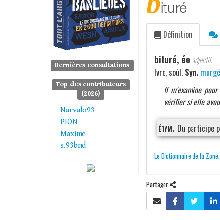
b
ituré
Définition
bituré, ée
adjectif.
Dernières consultations
Ivre, soûl.
Syn.
murgé
Top des contributeurs
Il m'examine pour 
(2026)
vérifier si elle avou
Narvalo93
PION
étym.
Du participe 
Maxime
s.93bnd
Le Dictionnaire de la Zone
Partager