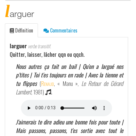
l
arguer
Définition
Commentaires
larguer
verbe transitif.
Quitter, laisser, lâcher qqn ou qqch.
Nous autres ça fait un bail | Qu'on a largué nos
p'tites | Toi t'es toujours en rade | Avec la tienne et
tu flippes
(
Renaud
, « Manu »,
Le Retour de Gérard
Lambert
, 1981)
.
J'aimerais te dire adieu une bonne fois pour toute |
Mais passons, passons, t'es sortie avec tout le