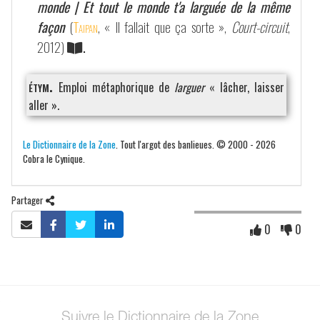
monde | Et tout le monde t'a larguée de la même
façon
(
Taipan
, « Il fallait que ça sorte »,
Court-circuit
,
2012)
.
étym.
Emploi métaphorique de
larguer
« lâcher, laisser
aller ».
Le Dictionnaire de la Zone
. Tout l'argot des banlieues. © 2000 - 2026
Cobra le Cynique.
Partager
0
0
Suivre le Dictionnaire de la Zone