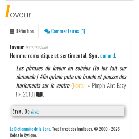
l
oveur
Définition
Commentaires (1)
loveur
nom masculin.
Homme romantique et sentimental.
Syn.
canard
.
Les phrases de loveur en soirées j'te les fait sur
demande | Afin qu'une pute me branle et pousse des
hurlements sur le ventre
(
Nekfeu
, « Pimpin' Ain't Eazy
! », 2010)
.
étym.
De
love
.
Le Dictionnaire de la Zone
. Tout l'argot des banlieues. © 2000 - 2026
Cobra le Cynique.