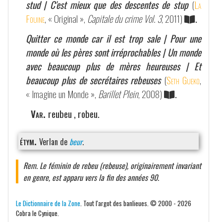
stud | C'est mieux que des descentes de stup
(
La
Fouine
, « Original »,
Capitale du crime Vol. 3
, 2011)
.
Quitter ce monde car il est trop sale | Pour une
monde où les pères sont irréprochables | Un monde
avec beaucoup plus de mères heureuses | Et
beaucoup plus de secrétaires rebeuses
(
Seth Gueko
,
« Imagine un Monde »,
Barillet Plein
, 2008)
.
Var.
reubeu , robeu.
étym.
Verlan de
beur
.
Rem. Le féminin de rebeu (rebeuse), originairement invariant
en genre, est apparu vers la fin des années 90.
Le Dictionnaire de la Zone
. Tout l'argot des banlieues. © 2000 - 2026
Cobra le Cynique.