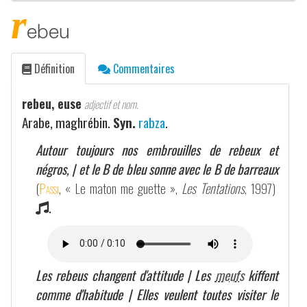
r
ebeu
Définition
Commentaires
rebeu, euse
adjectif et nom.
Arabe, maghrébin.
Syn.
rabza
.
Autour toujours nos embrouilles de rebeux et
négros, | et le B de bleu sonne avec le B de barreaux
(
Passi
, « Le maton me guette »,
Les Tentations
, 1997)
.
Les rebeus changent d'attitude | Les
meufs
kiffent
comme d'habitude | Elles veulent toutes visiter le