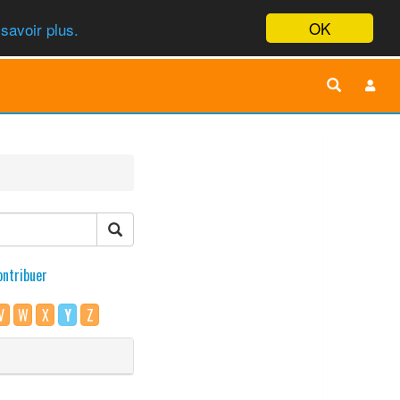
OK
savoir plus.
ontribuer
V
W
X
Y
Z