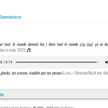
Commentaires
our tout, le monde devient fou | Mais tout le monde
s'en fout
, ça se ba
ans la roche
, 2003)
.
 glocks, tes crosses, n'oublie pas tes yecous
(
Lizard
, « Génocide Muzik
feat. Mo
lle
.
. Tout l'argot des banlieues. © 2000 - 2026 Cobra le Cynique.