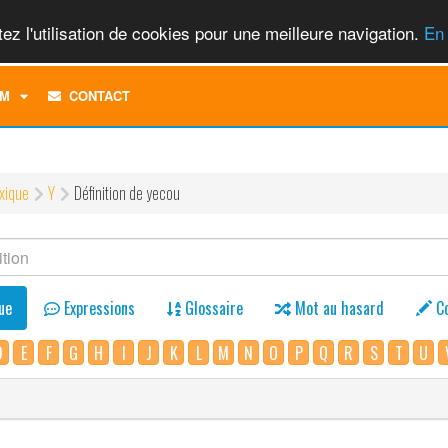
ez l'utilisation de cookies pour une meilleure navigation.
En 
TOGGLE
M
CONTACT
DROPDOWN
MENU
xique
Y
Définition de yecou
ue
Expressions
Glossaire
Mot au hasard
C
D
E
F
G
H
I
J
K
L
M
N
O
P
Q
R
S
T
U