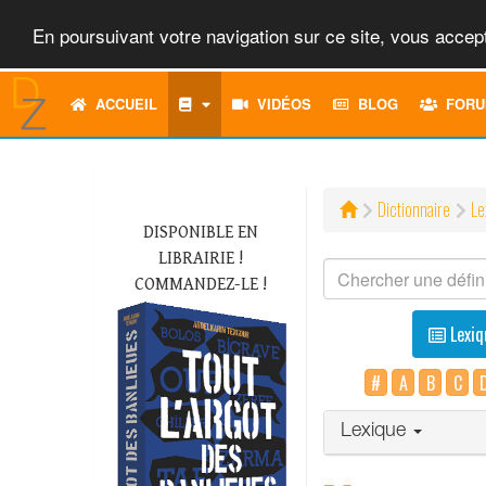
En poursuivant votre navigation sur ce site, vous accept
ACCUEIL
VIDÉOS
BLOG
FORU
Dictionnaire
Le
DISPONIBLE EN
LIBRAIRIE !
COMMANDEZ-LE !
Lexiq
#
A
B
C
Lexique