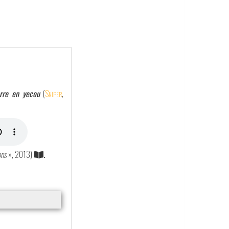
rre en yecou
(
Sniper
,
ons
», 2013)
.