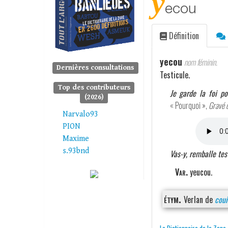
y
ecou
Définition
yecou
nom féminin.
Dernières consultations
Testicule.
Top des contributeurs
Je garde la foi p
(2026)
« Pourquoi »,
Gravé d
Narvalo93
PION
Maxime
s.93bnd
Vas-y, remballe tes
Var.
yeucou.
étym.
Verlan de
coui
Le Dictionnaire de la Zone