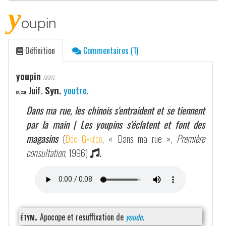
y
oupin
Définition
Commentaires (1)
youpin
nom.
Juif.
Syn.
youtre
.
RACISTE.
Dans ma rue, les chinois s'entraident et se tiennent
par la main | Les youpins s'éclatent et font des
magasins
(
Doc Gynéco
, « Dans ma rue »,
Première
consultation
, 1996)
.
étym.
Apocope et resuffixation de
youde
.