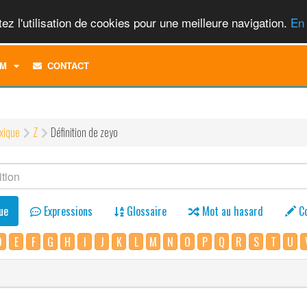
ez l'utilisation de cookies pour une meilleure navigation.
En 
TOGGLE
M
CONTACT
DROPDOWN
MENU
xique
Z
Définition de zeyo
ue
Expressions
Glossaire
Mot au hasard
C
D
E
F
G
H
I
J
K
L
M
N
O
P
Q
R
S
T
U