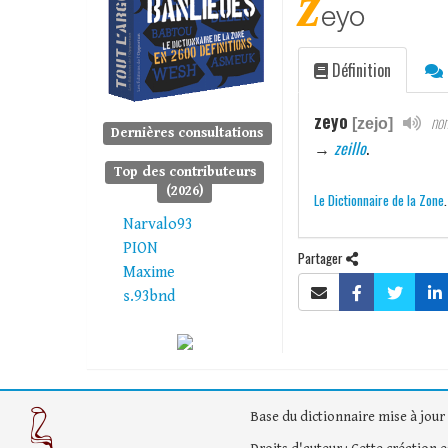
z
eyo
Définition
zeyo
nom
[zejo]
Dernières consultations
→
zeillo
.
Top des contributeurs
(2026)
Le Dictionnaire de la Zone
Narvalo93
PION
Partager
Maxime
s.93bnd
Base du dictionnaire mise à jour 