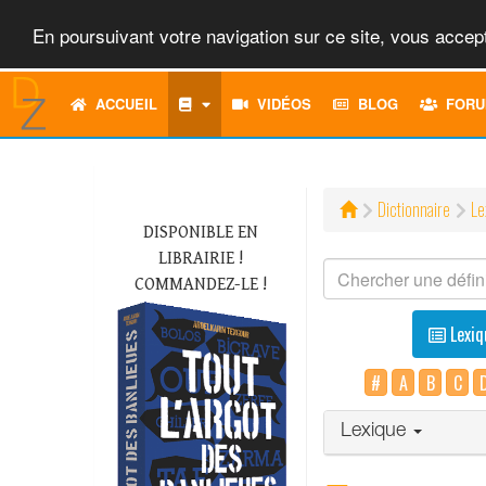
En poursuivant votre navigation sur ce site, vous accept
ACCUEIL
VIDÉOS
BLOG
FORU
Dictionnaire
Le
DISPONIBLE EN
LIBRAIRIE !
COMMANDEZ-LE !
Lexiq
#
A
B
C
Lexique