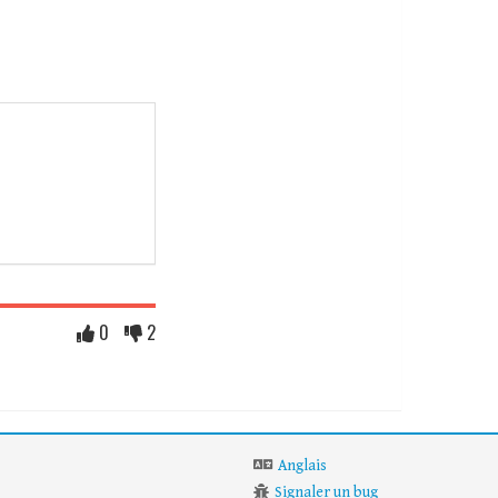
0
2
Anglais
Signaler un bug