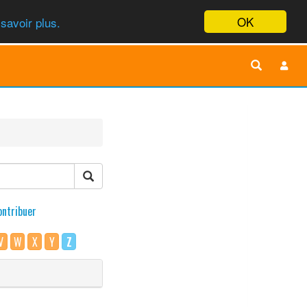
OK
savoir plus.
ontribuer
V
W
X
Y
Z