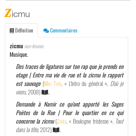
z
icmu
Définition
Commentaires
zicmu
nom féminin.
Musique.
Des traces de ligatures sur ton rap que je prends en
otage | Entre ma vie de rue et la zicmu le rapport
est sauvage
(
Mac Tyer
, « L'Intro du général »,
D'où je
viens
, 2008)
.
Demande à Namir ce qu'ont apporté les Sages
Poètes de la Rue | Pour le quartier en ce qui
concerne la zicmu
(
Zoxea
, « Boulogne tristesse »,
Tout
dans la tête
, 2012)
.