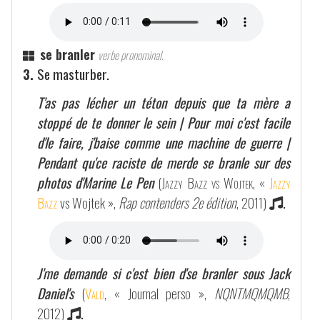
se branler
verbe pronominal.
3.
Se masturber.
T'as pas lécher un téton depuis que ta mère a
stoppé de te donner le sein | Pour moi c'est facile
d'le faire, j'baise comme une machine de guerre |
Pendant qu'ce raciste de merde se branle sur des
photos d'Marine Le Pen
(
Jazzy Bazz vs Wojtek
, «
Jazzy
Bazz
vs Wojtek »,
Rap contenders 2e édition
, 2011)
.
J'me demande si c'est bien d'se branler sous Jack
Daniel's
(
Vald
, « Journal perso »,
NQNTMQMQMB
,
2012)
.