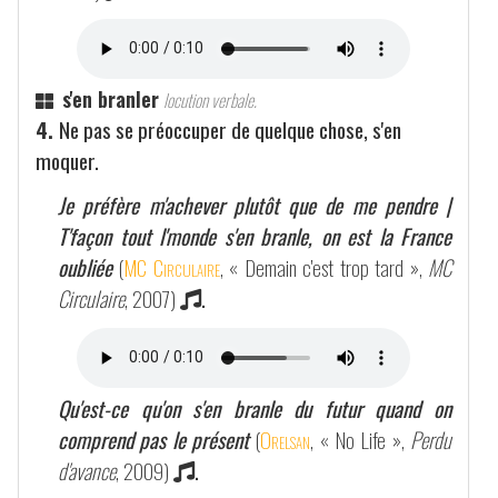
s'en branler
locution verbale.
4.
Ne pas se préoccuper de quelque chose, s'en
moquer.
Je préfère m'achever plutôt que de me pendre |
T'façon tout l'monde s'en branle, on est la France
oubliée
(
MC Circulaire
, « Demain c'est trop tard »,
MC
Circulaire
, 2007)
.
Qu'est-ce qu'on s'en branle du futur quand on
comprend pas le présent
(
Orelsan
, « No Life »,
Perdu
d'avance
, 2009)
.