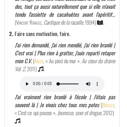
dos, tout ça aussi naturellement que si elle m'avait
tendu l'assiette de cacahuètes avant l'apéritif…
(
Vincent Ravalec
,
Cantique de la racaille
, 1994)
.
2.
Faire sans motivation, faire.
J'ai rien demandé, j'ai rien mendié, j'ai rien branlé |
C'est vrai | Plus rien à gratter, j'suis reparti retaper
mon C.V.
(
Aketo
, « Au pied du mur »,
Au cœur du drame
Vol. 2
, 2011)
.
J'ai vraiment rien branlé à l'école | J'étais pas
souvent là | Je vivais chez tous mes potes
(
Boulcy
,
« C'est ce qui pousse »,
Jeunesse, sexe et drogue
, 2012)
.