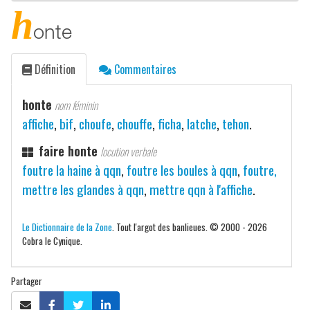
h
onte
Définition
Commentaires
honte
nom féminin
affiche
,
bif
,
choufe
,
chouffe
,
ficha
,
latche
,
tehon
.
faire honte
locution verbale
foutre la haine à qqn
,
foutre les boules à qqn
,
foutre,
mettre les glandes à qqn
,
mettre qqn à l'affiche
.
Le Dictionnaire de la Zone
. Tout l'argot des banlieues. © 2000 - 2026
Cobra le Cynique.
Partager