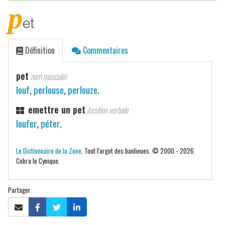
p
et
Définition
Commentaires
pet
nom masculin
louf
,
perlouse
,
perlouze
.
emettre un pet
locution verbale
loufer
,
péter
.
Le Dictionnaire de la Zone
. Tout l'argot des banlieues. © 2000 - 2026
Cobra le Cynique.
Partager