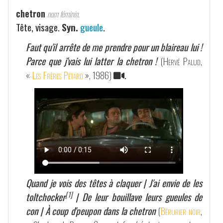
chetron
nom féminin.
Tête, visage.
Syn.
gueule
.
Faut qu'il arrête de me prendre pour un blaireau lui !
Parce que j'vais lui latter la chetron !
(
Hervé Palud
,
«
Les Frères Pétard
», 1986)
.
Quand je vois des têtes à claquer | J'ai envie de les
[1]
toltchocker
| De leur bouillave leurs gueules de
con | À coup d'peupon dans la chetron
(
Bérurier noir
,