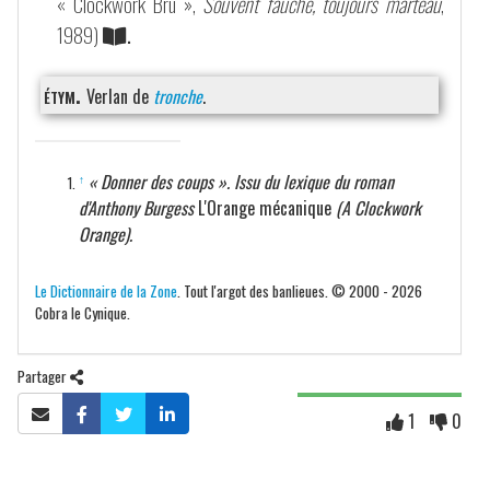
« Clockwork Bru »,
Souvent fauché, toujours marteau
,
1989)
.
étym.
Verlan de
tronche
.
« Donner des coups ». Issu du lexique du roman
↑
d'Anthony Burgess
L'Orange mécanique
(A Clockwork
Orange).
Le Dictionnaire de la Zone
. Tout l'argot des banlieues. © 2000 - 2026
Cobra le Cynique.
Partager
1
0