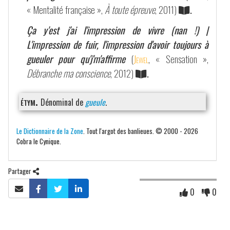
« Mentalité française »,
À toute épreuve
, 2011)
.
Ça y'est j'ai l'impression de vivre (nan !) |
L'impression de fuir, l'impression d'avoir toujours à
gueuler pour qu'j'm'affirme
(
Jewel
, « Sensation »,
Débranche ma conscience
, 2012)
.
étym.
Dénominal de
gueule
.
Le Dictionnaire de la Zone
. Tout l'argot des banlieues. © 2000 - 2026
Cobra le Cynique.
Partager
0
0