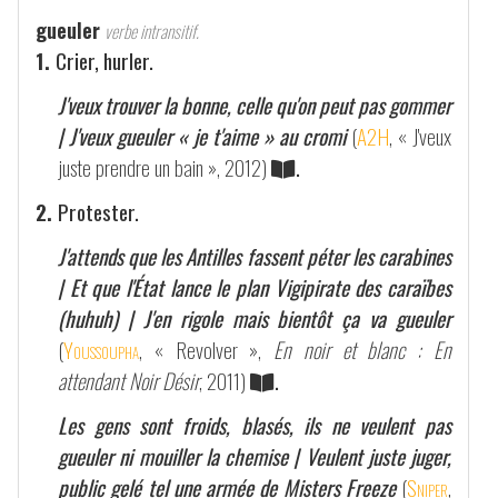
gueuler
verbe intransitif.
1.
Crier, hurler.
J'veux trouver la bonne, celle qu'on peut pas gommer
| J'veux gueuler « je t'aime » au cromi
(
A2H
, « J'veux
juste prendre un bain », 2012)
.
2.
Protester.
J'attends que les Antilles fassent péter les carabines
| Et que l'État lance le plan Vigipirate des caraïbes
(huhuh) | J'en rigole mais bientôt ça va gueuler
(
Youssoupha
, « Revolver »,
En noir et blanc : En
attendant Noir Désir
, 2011)
.
Les gens sont froids, blasés, ils ne veulent pas
gueuler ni mouiller la chemise | Veulent juste juger,
public gelé tel une armée de Misters Freeze
(
Sniper
,