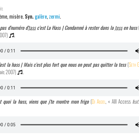
n.
blème, misère.
Syn.
galère
,
zermi
.
pas d'numéro d'
tass
c'est La Hass | Condamné à rester dans la
tess
en hass
2007)
.
est la hass | Mais c'est plus fort que nous on peut pas quitter la tess
(
Seth 
ain
, 2007)
.
st quoi la hass, viens que j'te montre mon frigo
(
Dj Abdel
, « Alll Access
fea