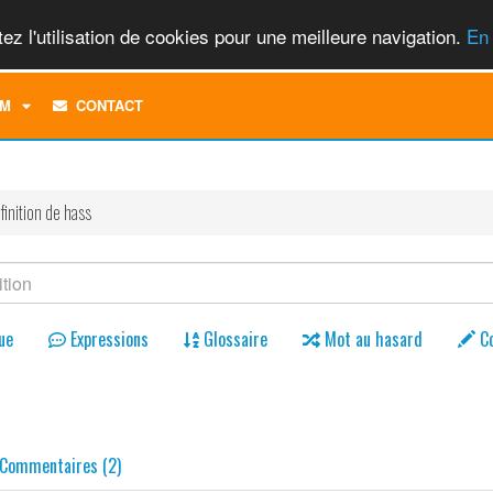
ez l'utilisation de cookies pour une meilleure navigation.
En 
TOGGLE
M
CONTACT
DROPDOWN
MENU
finition de hass
ue
Expressions
Glossaire
Mot au hasard
C
Commentaires (2)