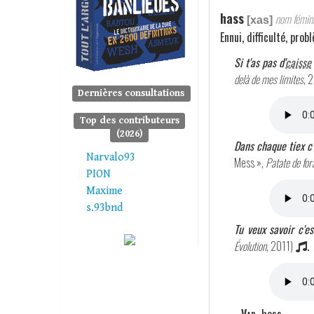
hass
nom fémini
[xas]
Ennui, difficulté, pro
Si t'as pas d'
caisse
delà de mes limites
, 
Dernières consultations
Top des contributeurs
(2026)
Dans chaque tiex c'
Narvalo93
Mess »,
Patate de for
PION
Maxime
s.93bnd
Tu veux savoir c'e
Évolution
, 2011)
.