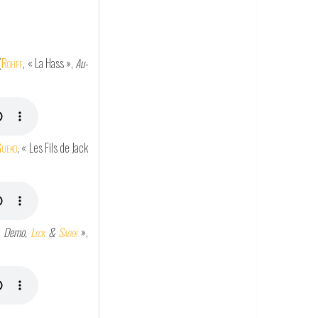
(
Rohff
, « La Hass »,
Au-
Gueko
, « Les Fils de Jack
t. Demo,
Leck
&
Sadek
»,