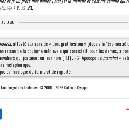
lles et je lui prête mes boules | Moi j'ai le manche et c'est ma femme qui r
Hop Vol. 1
, 1996)
.
mancia
, attesté aux sens de « don, gratification » (depuis la 1ère moitié du
en raison de la coutume médiévale qui consistait, pour les dames, à do
evaliers qui joutaient en leur nom (TLF) . - 2. Apocope de
manchot
« estr
sens métaphorique.
ue par analogie de forme et de rigidité.
. Tout l'argot des banlieues. © 2000 - 2026 Cobra le Cynique.