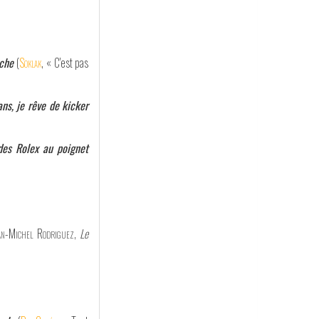
nche
(
Soklak
, « C'est pas
ans, je rêve de kicker
des Rolex au poignet
an-Michel Rodriguez
,
Le