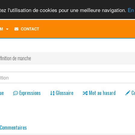
ez l'utilisation de cookies pour une meilleure navigation.
En 
TOGGLE
M
CONTACT
DROPDOWN
MENU
finition de manche
ue
Expressions
Glossaire
Mot au hasard
C
Commentaires