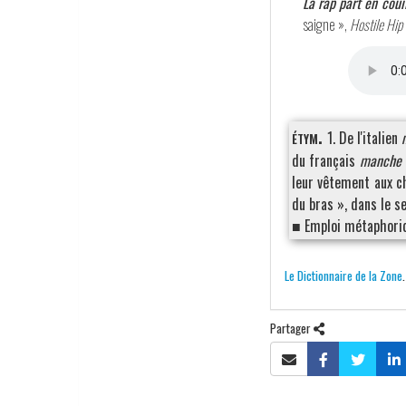
La rap part en coui
saigne »,
Hostile Hip 
étym.
1. De l'italien
du français
manche
leur vêtement aux ch
du bras », dans le 
■ Emploi métaphoriq
Le Dictionnaire de la Zone
Partager