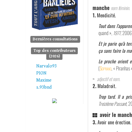
manche
nom féminin.
1.
Mendicité.
Tout dans l'appare
quand »,
1977
, 2006
Dernières consultations
Et je parie qu'à te
ça sans faire la m
Top des contributeurs
(2026)
Le proche orient e
Narvalo93
(
Soprano
, « Piranhas 
PION
~
adjectif et nom.
Maxime
2.
Maladroit.
s.93bnd
Trop tard. Il a pr
Treizième Passant
, 2
avoir le manc
3.
Avoir une érection