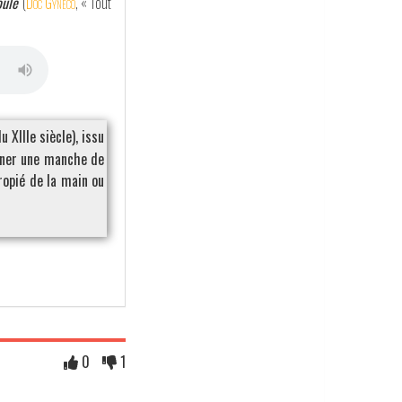
oule
(
Doc Gynéco
, « Tout
 XIIIe siècle), issu
nner une manche de
opié de la main ou
0
1