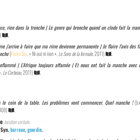
nce, rien dans la tronche | Le genre qui bronche quand un clodo fait la ma
)
.
rme j'arrive à faire que ma rime devienne permanente | Je flaire l'avis des f
anche
(
Fixpen Sill
, « Ni oui ni non »,
Le Sens de la formule
, 2011)
.
nflammé | L'Afrique toujours affamée | Et nous ont fait la manche avec 
»,
Le Corbeau
, 2011)
.
is le coin de la table. Les problèmes vont commencer. Quel manche !
(
Je
008)
.
he
locution verbale.
.
Syn.
barreau
,
gourdin
.