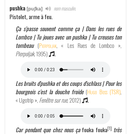
pushka
nom masculin.
[puʃka]
Pistolet, arme à feu.
Ça s'passe souvent comme ça | Dans les rues de
Lombco | Tu joues avec un pushka | Tu creuses ton
tombeau
(
Pierpoljak
, « Les Rues de Lombco »,
Pierpoljak
, 1995)
.
Les bruits d'pushka et des coups d'schlass | Pour les
bourgeois c'est la douche froide
(
Hugo Boss (TSR)
,
« Ugotrip »,
Fenêtre sur rue
, 2012)
.
[1]
Car pendant que chez nous ça
fouka fouka
très