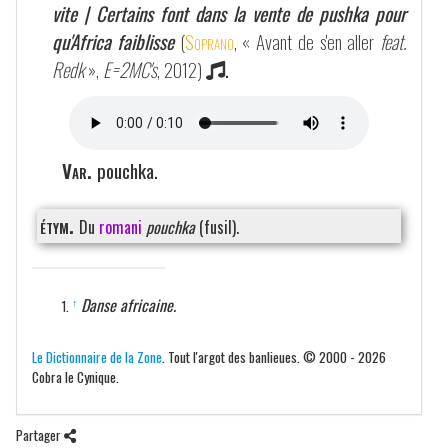
vite | Certains font dans la vente de pushka pour
qu'Africa faiblisse
(
Soprano
, « Avant de s'en aller
feat.
Redk
»,
E=2MC's
, 2012)
.
Var.
pouchka.
étym.
Du
romani
pouchka
(fusil).
Danse africaine.
↑
Le Dictionnaire de la Zone
. Tout l'argot des banlieues. © 2000 - 2026
Cobra le Cynique.
Partager