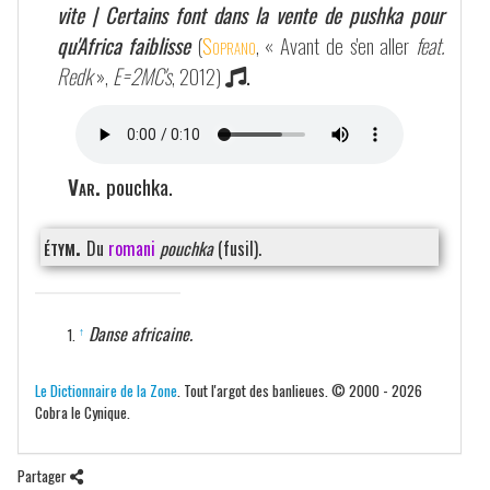
vite | Certains font dans la vente de pushka pour
qu'Africa faiblisse
(
Soprano
, « Avant de s'en aller
feat.
Redk
»,
E=2MC's
, 2012)
.
Var.
pouchka.
étym.
Du
romani
pouchka
(fusil).
Danse africaine.
↑
Le Dictionnaire de la Zone
. Tout l'argot des banlieues. © 2000 - 2026
Cobra le Cynique.
Partager