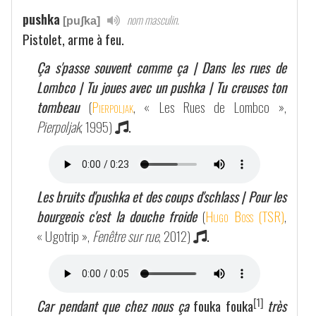
pushka
nom masculin.
[puʃka]
Pistolet, arme à feu.
Ça s'passe souvent comme ça | Dans les rues de
Lombco | Tu joues avec un pushka | Tu creuses ton
tombeau
(
Pierpoljak
, « Les Rues de Lombco »,
Pierpoljak
, 1995)
.
Les bruits d'pushka et des coups d'schlass | Pour les
bourgeois c'est la douche froide
(
Hugo Boss (TSR)
,
« Ugotrip »,
Fenêtre sur rue
, 2012)
.
[1]
Car pendant que chez nous ça
fouka fouka
très