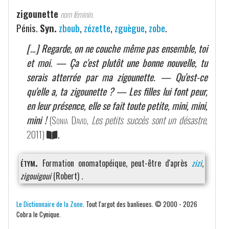
zigounette
nom féminin.
Pénis.
Syn.
zboub
,
zézette
,
zguègue
,
zobe
.
[…] Regarde, on ne couche même pas ensemble, toi
et moi. — Ça c'est plutôt une bonne nouvelle, tu
serais atterrée par ma zigounette. — Qu'est-ce
qu'elle a, ta zigounette ? — Les filles lui font peur,
en leur présence, elle se fait toute petite, mini, mini,
mini !
(
Sonia David
,
Les petits succès sont un désastre
,
2011)
.
étym.
Formation onomatopéique, peut-être d'après
zizi
,
zigouigoui
(Robert) .
Le Dictionnaire de la Zone
. Tout l'argot des banlieues. © 2000 - 2026
Cobra le Cynique.