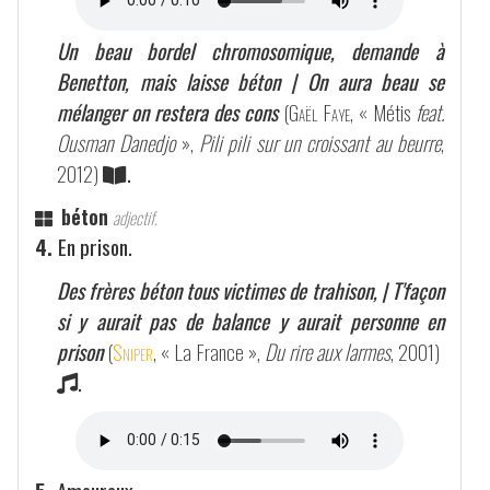
Un beau bordel chromosomique, demande à
Benetton, mais laisse béton | On aura beau se
mélanger on restera des cons
(
Gaël Faye
, « Métis
feat.
Ousman Danedjo
»,
Pili pili sur un croissant au beurre
,
2012)
.
béton
adjectif.
4.
En prison.
Des frères béton tous victimes de trahison, | T'façon
si y aurait pas de balance y aurait personne en
prison
(
Sniper
, « La France »,
Du rire aux larmes
, 2001)
.