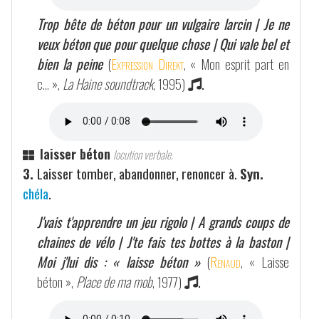
Trop bête de béton pour un vulgaire larcin | Je ne
veux béton que pour quelque chose | Qui vale bel et
bien la peine
(
Expression Direkt
, « Mon esprit part en
c… »,
La Haine soundtrack
, 1995)
.
laisser béton
locution verbale.
3.
Laisser tomber, abandonner, renoncer à.
Syn.
chéla
.
J'vais t'apprendre un jeu rigolo | A grands coups de
chaines de vélo | J'te fais tes bottes à la baston |
Moi j'lui dis : « laisse béton »
(
Renaud
, « Laisse
béton »,
Place de ma mob
, 1977)
.