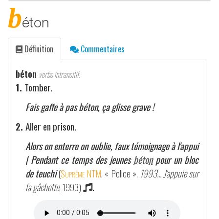
b
éton
Définition
Commentaires
béton
verbe intransitif.
1.
Tomber.
Fais gaffe à pas béton, ça glisse grave !
2.
Aller en prison.
Alors on enterre on oublie, faux témoignage à l'appui
| Pendant ce temps des jeunes
béton
pour un bloc
de teuchi
(
Suprême NTM
, « Police »,
1993... J'appuie sur
la gâchette
, 1993)
.