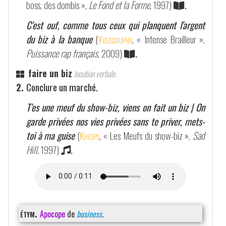
boss, des dombis »,
Le Fond et la Forme
, 1997)
.
C'est ouf, comme tous ceux qui planquent l'argent
du biz à la banque
(
Youssoupha
, « Intense Brailleur »,
Puissance rap français
, 2009)
.
faire un biz
locution verbale.
2.
Conclure un marché.
T'es une meuf du show-biz, viens on fait un biz | On
garde privées nos vies privées sans te priver, mets-
toi à ma guise
(
Khéops
, « Les Meufs du show-biz »,
Sad
Hill
, 1997)
.
étym.
Apocope
de
business
.