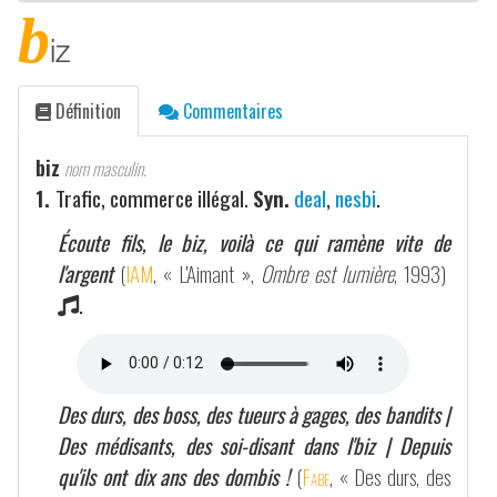
b
iz
Définition
Commentaires
biz
nom masculin.
1.
Trafic, commerce illégal.
Syn.
deal
,
nesbi
.
Écoute fils, le biz, voilà ce qui ramène vite de
l'argent
(
IAM
, « L'Aimant »,
Ombre est lumière
, 1993)
.
Des durs, des boss, des tueurs à gages, des bandits |
Des médisants, des soi-disant dans l'biz | Depuis
qu'ils ont dix ans des dombis !
(
Fabe
, « Des durs, des