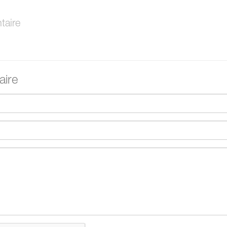
aire
ire