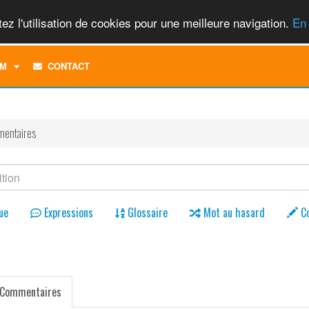
ez l'utilisation de cookies pour une meilleure navigation.
En 
TOGGLE
M
CONTACT
DROPDOWN
MENU
entaires
ue
Expressions
Glossaire
Mot au hasard
C
Commentaires