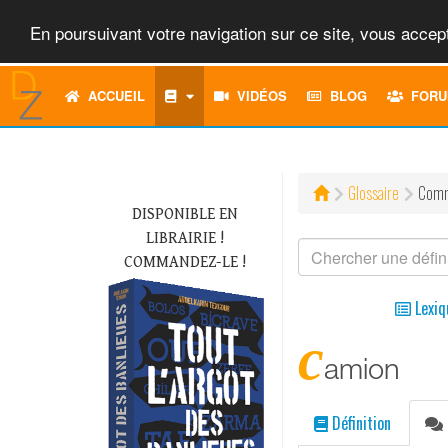
En poursuivant votre navigation sur ce site, vous accept
ACCUEIL
VIDÉOS
BLOG
FORU
Glossaire
Comm
DISPONIBLE EN
LIBRAIRIE !
COMMANDEZ-LE !
Lexiq
c
amion
Définition