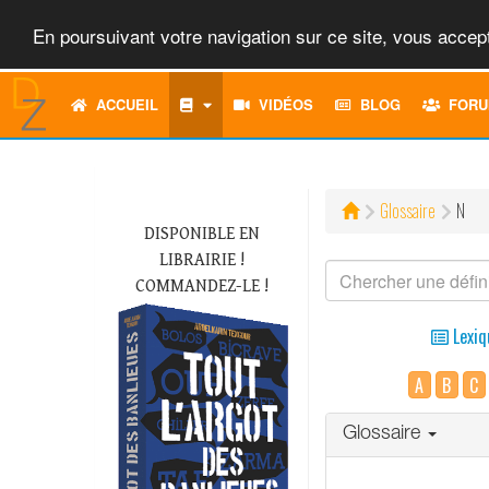
En poursuivant votre navigation sur ce site, vous accept
ACCUEIL
VIDÉOS
BLOG
FORU
Glossaire
N
DISPONIBLE EN
LIBRAIRIE !
COMMANDEZ-LE !
Lexiq
A
B
C
Glossaire