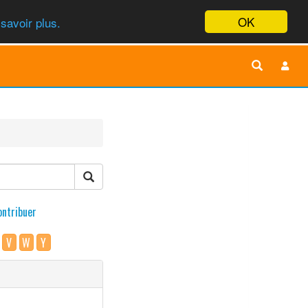
OK
savoir plus.
ontribuer
V
W
Y