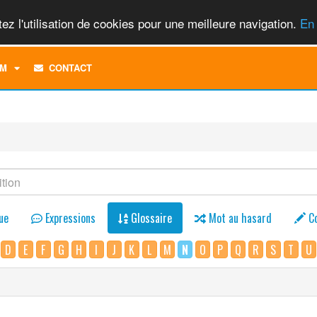
ez l'utilisation de cookies pour une meilleure navigation.
En 
TOGGLE
M
CONTACT
DROPDOWN
MENU
ue
Expressions
Glossaire
Mot au hasard
C
D
E
F
G
H
I
J
K
L
M
N
O
P
Q
R
S
T
U