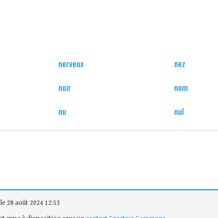
nerveux
nez
noir
nom
nu
nul
le 28 août 2024 12:53