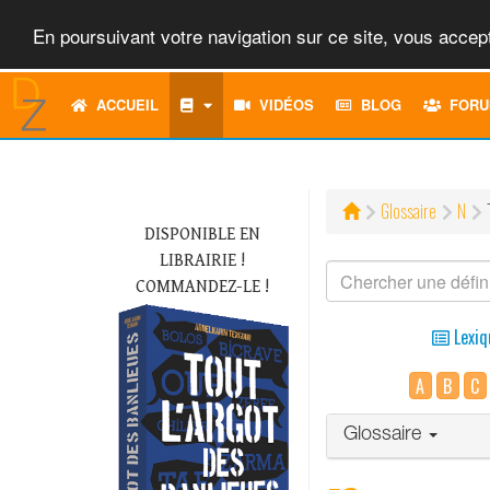
En poursuivant votre navigation sur ce site, vous accept
ACCUEIL
VIDÉOS
BLOG
FORU
Glossaire
N
DISPONIBLE EN
LIBRAIRIE !
COMMANDEZ-LE !
Lexiq
A
B
C
Glossaire