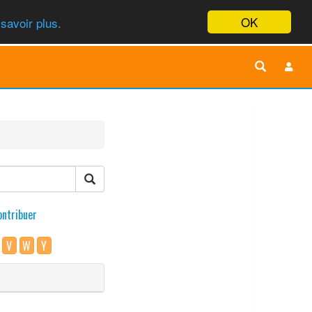
OK
savoir plus.
ontribuer
V
W
Y