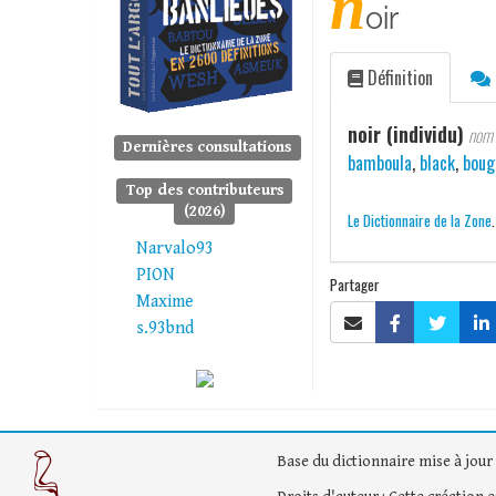
n
oir
Définition
noir (individu)
nom
Dernières consultations
bamboula
,
black
,
boug
Top des contributeurs
(2026)
Le Dictionnaire de la Zone
Narvalo93
PION
Partager
Maxime
s.93bnd
Base du dictionnaire mise à jour 