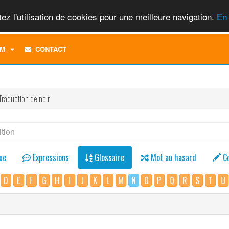
ez l'utilisation de cookies pour une meilleure navigation.
En 
TOGGLE
M
CONTACT
DROPDOWN
MENU
Traduction de noir
ue
Expressions
Glossaire
Mot au hasard
C
D
E
F
G
H
I
J
K
L
M
N
O
P
Q
R
S
T
U