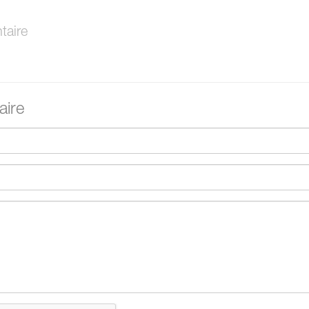
aire
ire