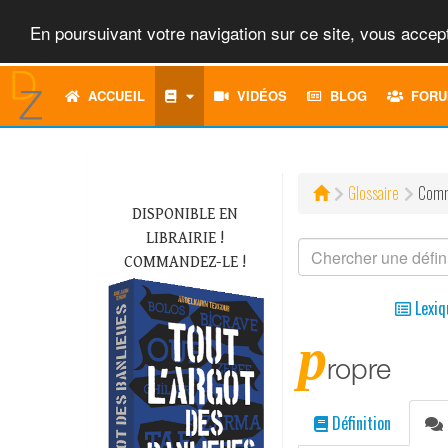
En poursuivant votre navigation sur ce site, vous accept
ACCUEIL
VIDÉOS
BLOG
FORU
Glossaire
Comm
DISPONIBLE EN
LIBRAIRIE !
COMMANDEZ-LE !
Lexiq
p
ropre
Définition