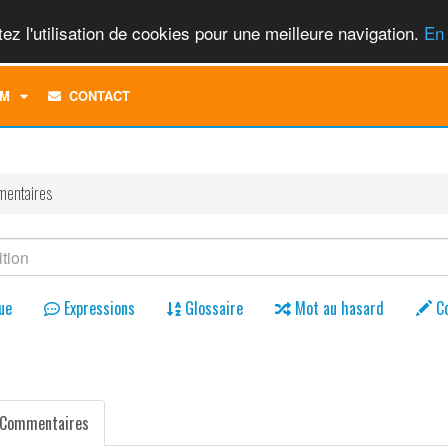
ez l'utilisation de cookies pour une meilleure navigation.
En 
TOGGLE
M
CONTACT
DROPDOWN
MENU
entaires
ue
Expressions
Glossaire
Mot au hasard
C
Commentaires