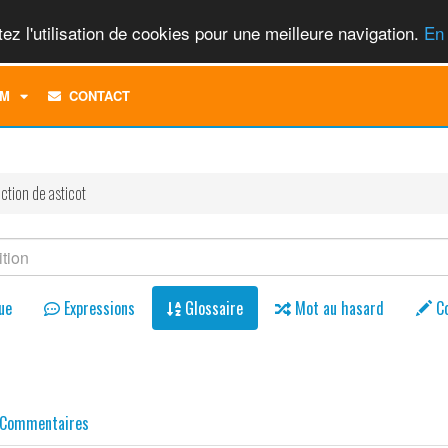
ez l'utilisation de cookies pour une meilleure navigation.
En 
TOGGLE
M
CONTACT
DROPDOWN
MENU
ction de asticot
ue
Expressions
Glossaire
Mot au hasard
C
Commentaires