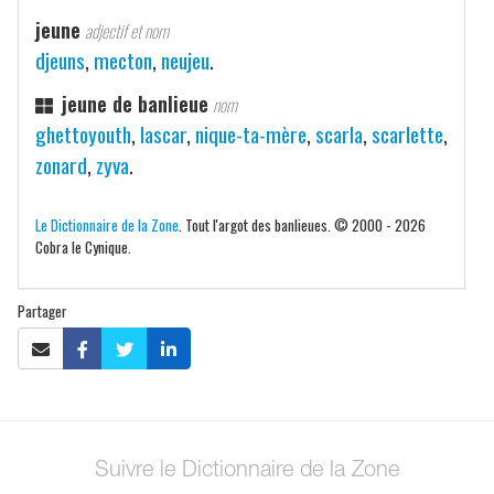
jeune
adjectif et nom
djeuns
,
mecton
,
neujeu
.
jeune de banlieue
nom
ghettoyouth
,
lascar
,
nique-ta-mère
,
scarla
,
scarlette
,
zonard
,
zyva
.
Le Dictionnaire de la Zone
. Tout l'argot des banlieues. © 2000 - 2026
Cobra le Cynique.
Partager
Suivre le Dictionnaire de la Zone